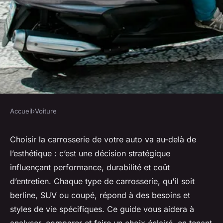
Accueil
›
Voiture
VOITURE
Guide d'achat : choisir la
Choisir la carrosserie de votre auto va au-delà de
l’esthétique : c’est une décision stratégique
carrosserie parfaite pour votre
influençant performance, durabilité et coût
auto
d’entretien. Chaque type de carrosserie, qu'il soit
berline, SUV ou coupé, répond à des besoins et
Thomas
•
11 juillet 2025
•
9 min de lecture
styles de vie spécifiques. Ce guide vous aidera à