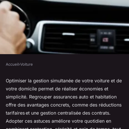
Accueil
›
Voiture
VOITURE
Auto et maison : astuces pour
Optimiser la gestion simultanée de votre voiture et de
votre domicile permet de réaliser économies et
optimiser votre quotidien
simplicité. Regrouper assurances auto et habitation
offre des avantages concrets, comme des réductions
Thomas
•
1 juillet 2025
•
5 min de lecture
tarifaires et une gestion centralisée des contrats.
Adopter ces astuces améliore votre quotidien en